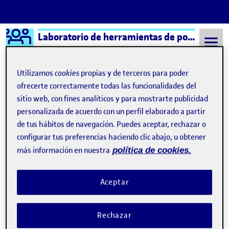
Logo Ágora
Laboratorio de herramientas de portafolios aula 6
Saltar al contenido
Utilizamos
cookies
propias y de terceros para poder
ofrecerte correctamente todas las funcionalidades del
sitio web, con fines analíticos y para mostrarte publicidad
Semestre 20221 - Aula 6
Francisco Javier Masfret Gutierrez
personalizada de acuerdo con un perfil elaborado a partir
Francisco Javier Masfret
de tus hábitos de navegación. Puedes aceptar, rechazar o
configurar tus preferencias haciendo clic abajo, u obtener
Gutierrez
más información en nuestra
política de cookies.
Video 1 desde el taller
Publicado por
Aceptar
Publicado por
Francisco Javier Masfret Gutierrez
Visibilidad:
Fecha de publicación
en Video 1 desde el taller
Pública
-
19 Oct 2022
-
comentario
Rechazar
Actividad 5) Subir imágenes, vídeos, pdf... …