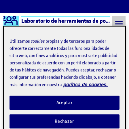
Logo Ágora
Laboratorio de herramientas de portafolios aula 6
Saltar al contenido
Utilizamos
cookies
propias y de terceros para poder
ofrecerte correctamente todas las funcionalidades del
sitio web, con fines analíticos y para mostrarte publicidad
Semestre 20221 - Aula 6
Andrea Nerea Santacruz Salazar
personalizada de acuerdo con un perfil elaborado a partir
Andrea Nerea Santacruz
de tus hábitos de navegación. Puedes aceptar, rechazar o
configurar tus preferencias haciendo clic abajo, u obtener
Salazar
más información en nuestra
política de cookies.
Probando a insertar un video mediante un URL
Publicado por
Aceptar
Publicado por
Andrea Nerea Santacruz Salazar
Visibilidad:
Fecha de publicación
15 octubre, 2022 5:52 pm
en Probando a insertar un video m
Pública
-
15 Oct 2022
-
comentario
Rechazar
Esta es una pequeña anécdota en relación al arte que me sucedió
hace poco: https://vm.tiktok.com/ZMF6KhvBc/ Actividad 6)