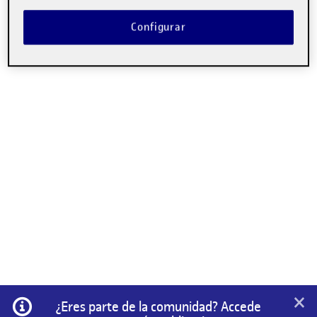
Insertar, subir, incorporar o incrustar vídeos a Folio: ¿cómo
hacerlo y qué diferencias hay? …
Configurar
×
Información
¿Eres parte de la comunidad? Accede